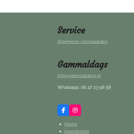
Service
Algemene voorwaarden
Gammaldags
info@gammaldags.nl
Whatsapp: 06 47 23 98 58
F
I
a
n
c
s
Home
e
t
Assortiment