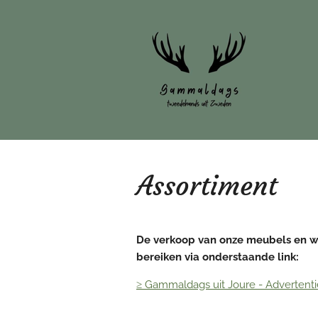
Ga
direct
naar
de
hoofdinhoud
Assortiment
De verkoop van onze meubels en wo
bereiken via onderstaande link:
≥ Gammaldags uit Joure - Advertenti