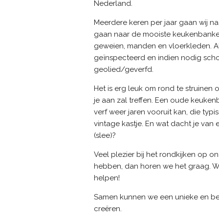
Nederland.
Meerdere keren per jaar gaan wij 
gaan naar de mooiste keukenbanken,
geweien, manden en vloerkleden. A
geïnspecteerd en indien nodig sc
geolied/geverfd.
Het is erg leuk om rond te struinen 
je aan zal treffen. Een oude keuke
verf weer jaren vooruit kan, die typ
vintage kastje. En wat dacht je va
(slee)?
Veel plezier bij het rondkijken op o
hebben, dan horen we het graag. We 
helpen!
Samen kunnen we een unieke en bete
creëren.