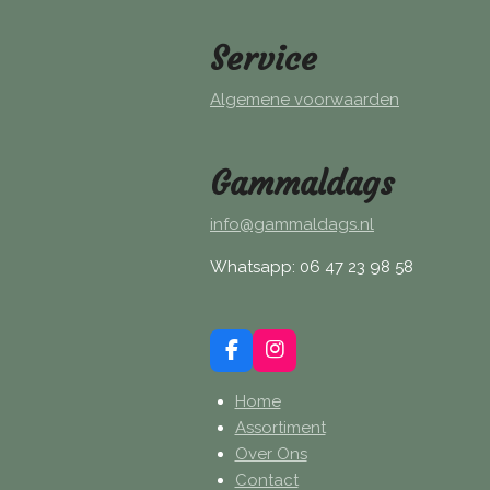
Service
Algemene voorwaarden
Gammaldags
info@gammaldags.nl
Whatsapp: 06 47 23 98 58
F
I
a
n
c
s
Home
e
t
Assortiment
b
a
Over Ons
o
g
o
r
Contact